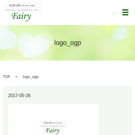
メ
logo_ogp
TOP
logo_ogp
2017-05-26